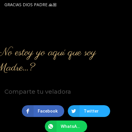
GRACIAS DIOS PADRE 🙏🏼
o estoy yo aquí que soy
Madre…?
Comparte tu veladora
Facebook
Twitter
WhatsApp