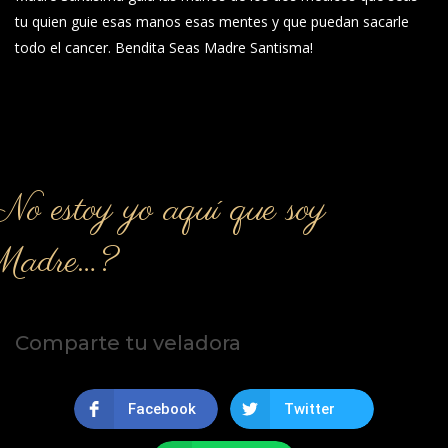
tu quien guie esas manos esas mentes y que puedan sacarle
todo el cancer. Bendita Seas Madre Santisma!
o estoy yo aquí que soy
Madre…?
Comparte tu veladora
Facebook
Twitter