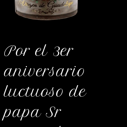
Por el 3er
aniversario
luctuoso de
papa Sr