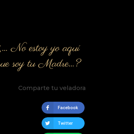
¿… No estoy yo aquí
que soy tu Madre…?
Comparte tu veladora
Facebook
Twitter