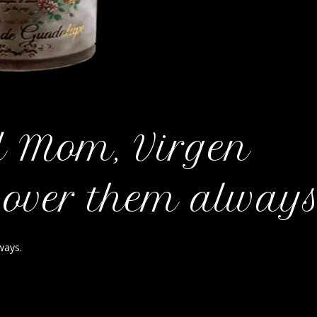
 Mom, Virgen
 over them always
ways.