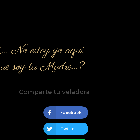
¿… No estoy yo aquí
que soy tu Madre…?
Comparte tu veladora
Facebook
Twitter