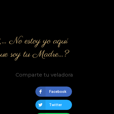
¿… No estoy yo aquí
que soy tu Madre…?
Comparte tu veladora
Facebook
Twitter