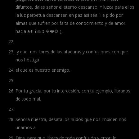
difuntos, dales señor el eterno descanso. Y luzca para ellos
la luz perpetua descansen en paz así sea. Te pido por
almas que sufren por falta de conocimiento y de amor
hacia a ti 🕯️🙏🌷🌹❤️🌻 ),
y que nos libres de las ataduras y confusiones con que
nos hostiga
el que es nuestro enemigo.
Por tu gracia, por tu intercesión, con tu ejemplo, líbranos
de todo mal.
Señora nuestra, desata los nudos que nos impiden nos
unamos a
Dios, para que, libres de toda confusión y error, lo