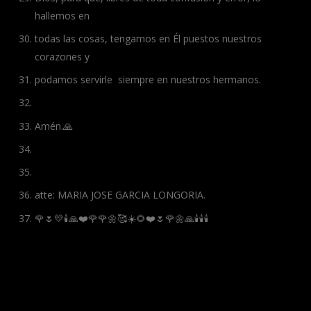
hallemos en
todas las cosas, tengamos en Él puestos nuestros
corazones y
podamos servirle siempre en nuestros hermanos.
Amén.🙏
atte: MARIA JOSE GARCIA LONGORIA.
🌹🌷💛🕯️🙏❤️🌹🌹🌼🥰☀️🌻❤️🌷🌹🌼🙏🕯️🕯️🕯️