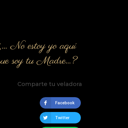
¿… No estoy yo aquí
que soy tu Madre…?
Comparte tu veladora
Facebook
Twitter