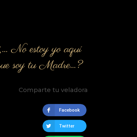
¿… No estoy yo aquí
que soy tu Madre…?
Comparte tu veladora
Facebook
Twitter