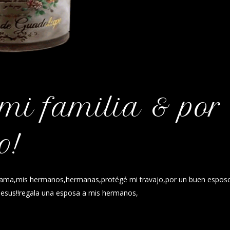
mi familia & por
o!
mama,mis hermanos,hermanas,protégé mi travajo,por un buen espos
esus!!regala una esposa a mis hermanos,