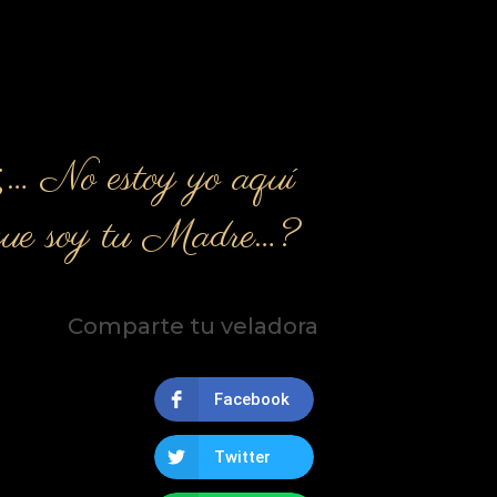
¿… No estoy yo aquí
que soy tu Madre…?
Comparte tu veladora
Facebook
Twitter