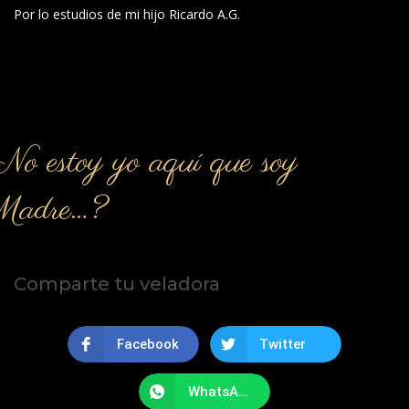
Por lo estudios de mi hijo Ricardo A.G.
o estoy yo aquí que soy
Madre…?
Comparte tu veladora
Facebook
Twitter
WhatsApp