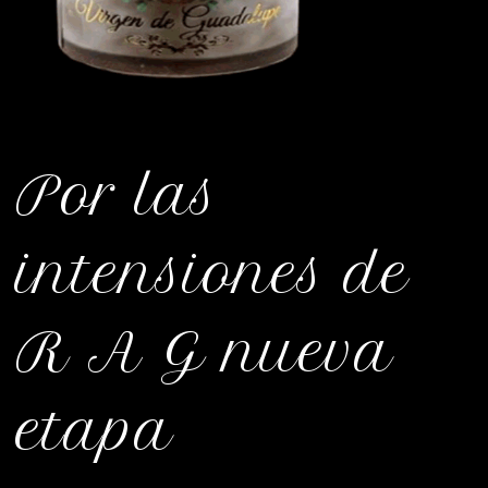
Por las
intensiones de
R A G nueva
etapa