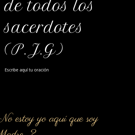
de todos los
sacerdotes
(P.J.G)
Escribe aquí tu oración
o estoy yo aquí que soy
Madre…?