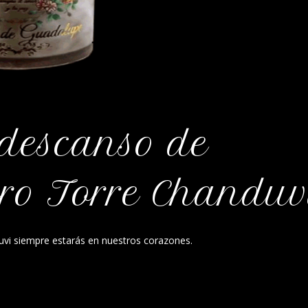
 descanso de
ro Torre Chanduv
uvi siempre estarás en nuestros corazones.