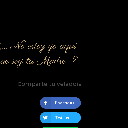
¿… No estoy yo aquí
que soy tu Madre…?
Comparte tu veladora
Facebook
Twitter