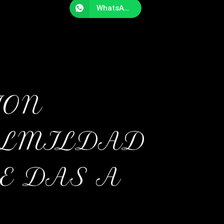
WhatsApp
ION
ULMILDAD
E DAS A