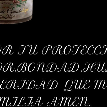
R TU PROTECC
OR,BONDAD,H
PERIDAD QUE M
MILIA AMEN.