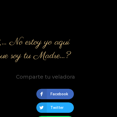
¿… No estoy yo aquí
que soy tu Madre…?
Comparte tu veladora
Facebook
Twitter