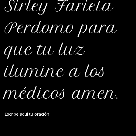
Sirley Farieta
Perdomo para
que tu luz
ilumine a los
médicos amen.
Escribe aquí tu oración