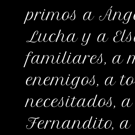
primos a Ánge
Lucha y a Els
familiares, a
enemigos, a t
necesitados, a
Fernandito, a