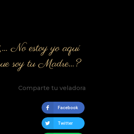
¿… No estoy yo aquí
que soy tu Madre…?
Comparte tu veladora
Facebook
Twitter