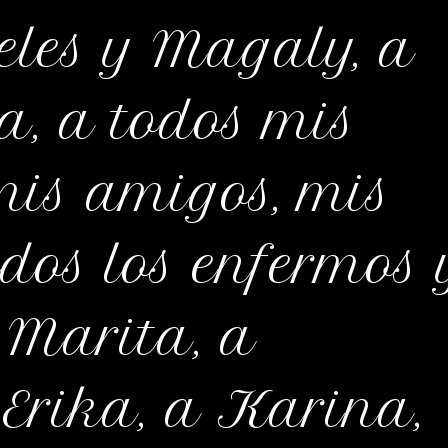
les y Magaly, a
a, a todos mis
 mis amigos, mis
odos los enfermos 
 Marita, a
 Erika, a Karina,