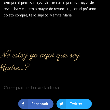
siempre el premio mayor de melate, el premio mayor de
revancha y el premio mayor de revanchita, con el próximo
boleto compre, te lo suplico Mamita María
o estoy yo aquí que soy
Madre…?
Comparte tu veladora
Facebook
Twitter