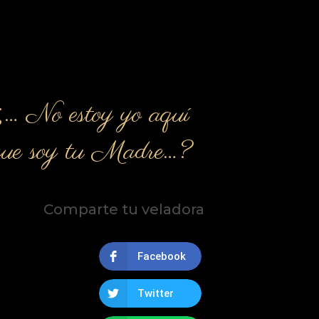
¿… No estoy yo aquí
que soy tu Madre…?
Comparte tu veladora
Facebook
Twitter