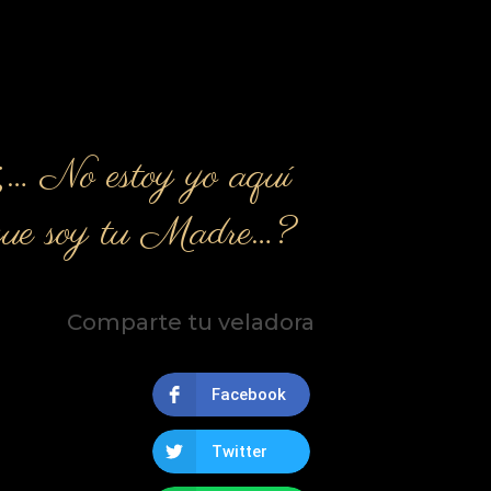
¿… No estoy yo aquí
que soy tu Madre…?
Comparte tu veladora
Facebook
Twitter