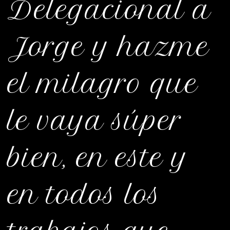
Delegacional a
Jorge y hazme
el milagro que
le vaya súper
bien, en este y
en todos los