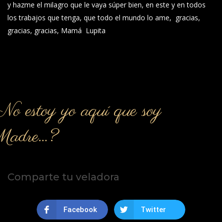
y hazme el milagro que le vaya súper bien, en este y en todos
los trabajos que tenga, que todo el mundo lo ame, gracias,
gracias, gracias, Mamá Lupita
o estoy yo aquí que soy
Madre…?
Comparte tu veladora
Facebook
Twitter