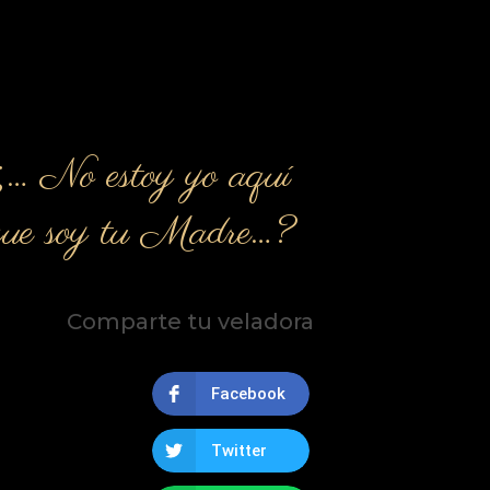
¿… No estoy yo aquí
que soy tu Madre…?
Comparte tu veladora
Facebook
Twitter