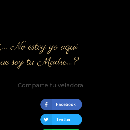
¿… No estoy yo aquí
que soy tu Madre…?
Comparte tu veladora
Facebook
Twitter