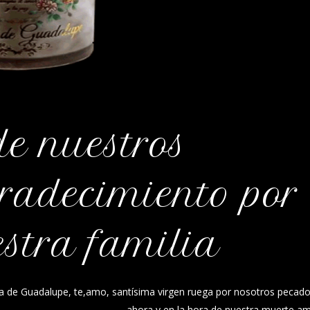
de nuestros
radecimiento por
estra familia
ria de Guadalupe, te,amo, santísima virgen ruega por nosotros pecad
ahora y en la hora de nuestra muerte a