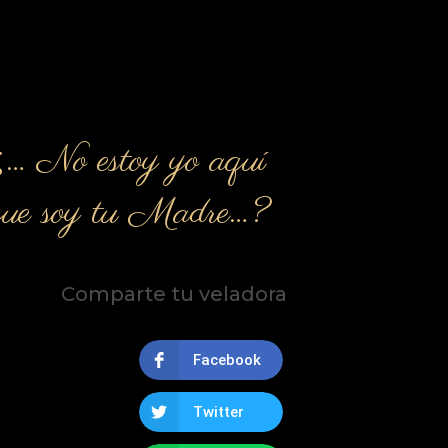
¿… No estoy yo aquí
que soy tu Madre…?
Comparte tu veladora
Facebook
Twitter