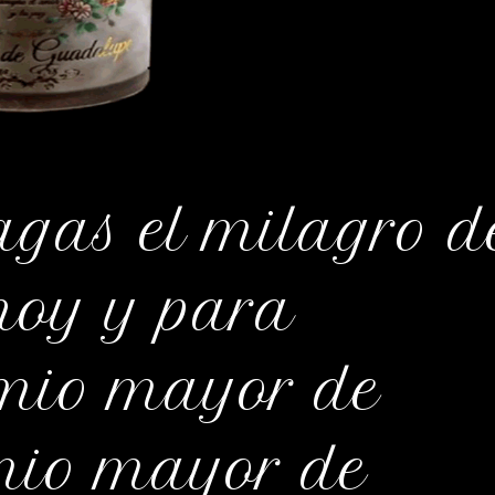
gas el milagro d
hoy y para
emio mayor de
emio mayor de