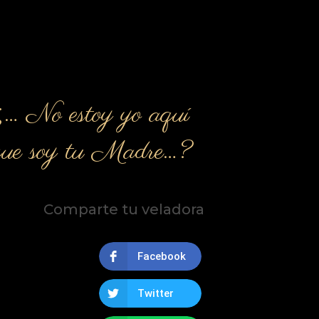
¿… No estoy yo aquí
que soy tu Madre…?
Comparte tu veladora
Facebook
Twitter