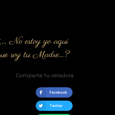
¿… No estoy yo aquí
que soy tu Madre…?
Comparte tu veladora
Facebook
Twitter