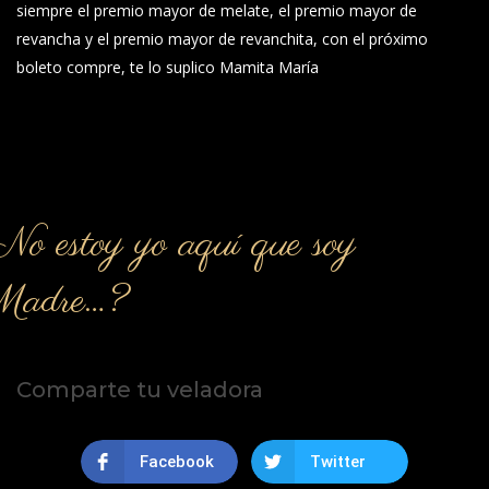
siempre el premio mayor de melate, el premio mayor de
revancha y el premio mayor de revanchita, con el próximo
boleto compre, te lo suplico Mamita María
o estoy yo aquí que soy
Madre…?
Comparte tu veladora
Facebook
Twitter