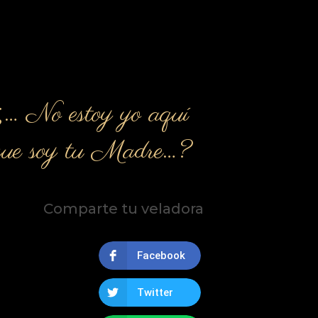
¿… No estoy yo aquí
que soy tu Madre…?
Comparte tu veladora
Facebook
Twitter