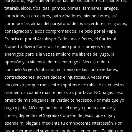
purgatorio; especialmente por las de mis abuelitos, bisabuelitos,
tatarabuelitos, tíos, tías, primos, primas, familiares, amigos,
conocidos, intercesores, patrocinadores, bienhechores; así
como por las almas del purgatorio de los sacerdotes, religiosos,
consagrados y laicos comprometidos. Te pido por el Papa
Francisco, por el Arzobispo Carlos Aviar Retes, el Cardenal
Norberto Rivera Carreras. Te pido por mis amigos y mis
enemigos; pero a la vez te imploro me liberes del yugo, la
opresión y la violencia de mis enemigos. Necesito de tu
consuelo Virgen Santísima, en medio de las contrariedades,
contradicciones, adversidades e injusticias. A veces me
encolerizo porque me siento impotente de rabia. Y es en estos
momentos cuando más te necesito, por favor NO hagas caso
omiso de mis plegarias; en verdad te necesito. Por más que yo
haga y pida, NO depende de mi el que yo pueda avanzar y
crecer, depende del Sagrado Corazón de Jesús, que oiga y
atienda mi plegaria mediante tu omnipotente intercesión. Por
favor libérame del yugo opresor de mis enemigos. Te pido por