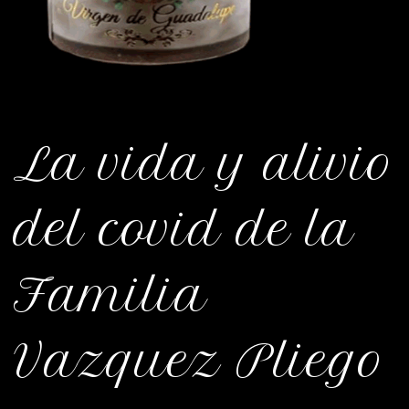
La vida y alivio
del covid de la
Familia
Vazquez Pliego