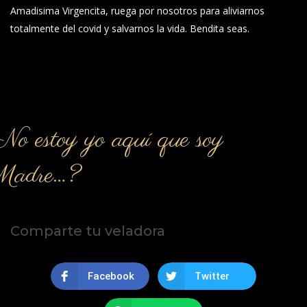
Amadisima Virgencita, ruega por nosotros para aliviarnos
totalmente del covid y salvarnos la vida. Bendita seas.
o estoy yo aquí que soy
Madre…?
Comparte tu veladora
Facebook
Twitter