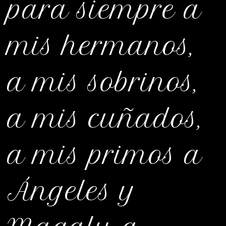
para siempre a
mis hermanos,
a mis sobrinos,
a mis cuñados,
a mis primos a
Ángeles y