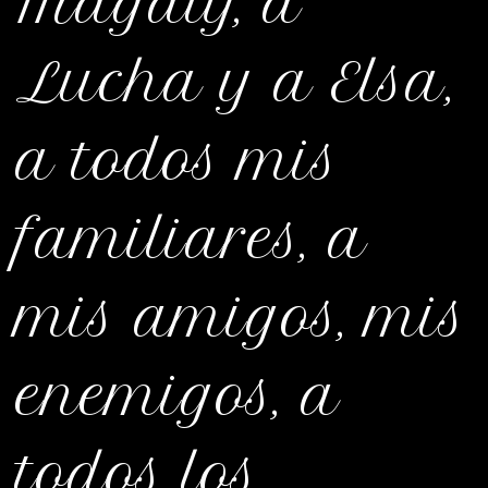
Magaly, a
Lucha y a Elsa,
a todos mis
familiares, a
mis amigos, mis
enemigos, a
todos los