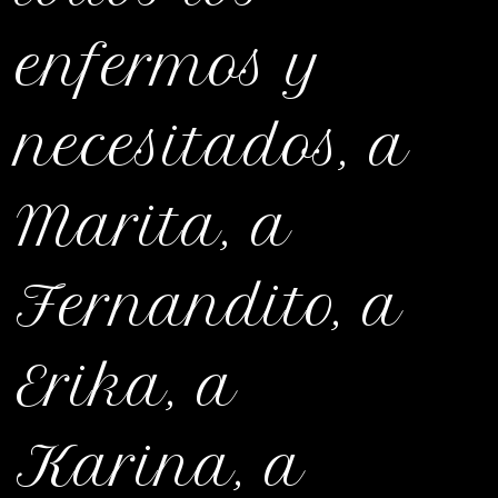
enfermos y
necesitados, a
Marita, a
Fernandito, a
Erika, a
Karina, a