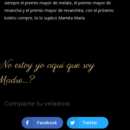
siempre el premio mayor de melate, el premio mayor de
revancha y el premio mayor de revanchita, con el próximo
boleto compre, te lo suplico Mamita María
o estoy yo aquí que soy
Madre…?
Comparte tu veladora
Facebook
Twitter