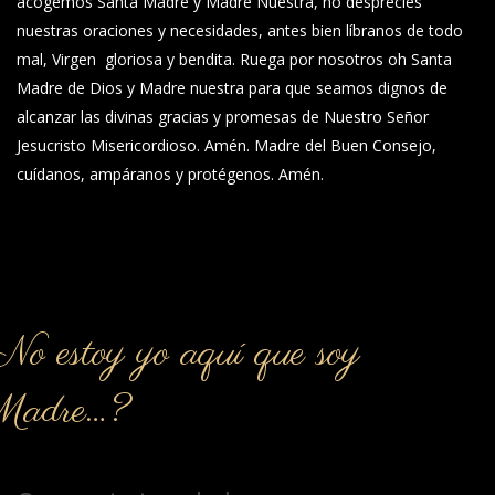
acogemos Santa Madre y Madre Nuestra, no desprecies
nuestras oraciones y necesidades, antes bien líbranos de todo
mal, Virgen gloriosa y bendita. Ruega por nosotros oh Santa
Madre de Dios y Madre nuestra para que seamos dignos de
alcanzar las divinas gracias y promesas de Nuestro Señor
Jesucristo Misericordioso. Amén. Madre del Buen Consejo,
cuídanos, ampáranos y protégenos. Amén.
o estoy yo aquí que soy
Madre…?