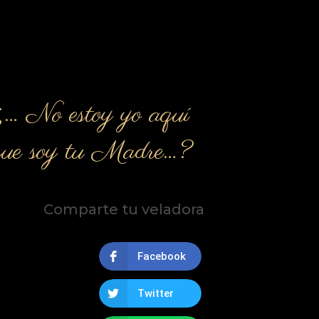
¿… No estoy yo aquí
que soy tu Madre…?
Comparte tu veladora
Facebook
Twitter