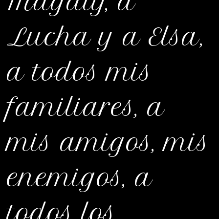
Magaly, a
Lucha y a Elsa,
a todos mis
familiares, a
mis amigos, mis
enemigos, a
todos los