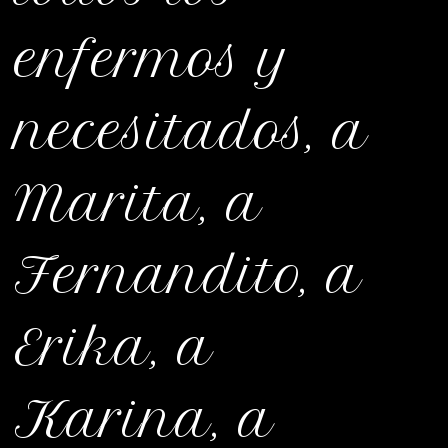
enfermos y
necesitados, a
Marita, a
Fernandito, a
Erika, a
Karina, a