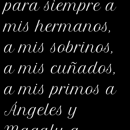
para siempre a
mis hermanos,
a mis sobrinos,
a mis cuñados,
a mis primos a
Ángeles y