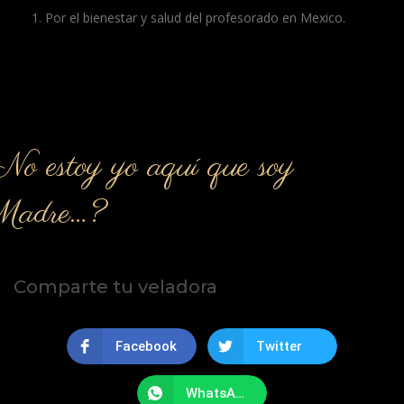
Por el bienestar y salud del profesorado en Mexico.
o estoy yo aquí que soy
Madre…?
Comparte tu veladora
Facebook
Twitter
WhatsApp