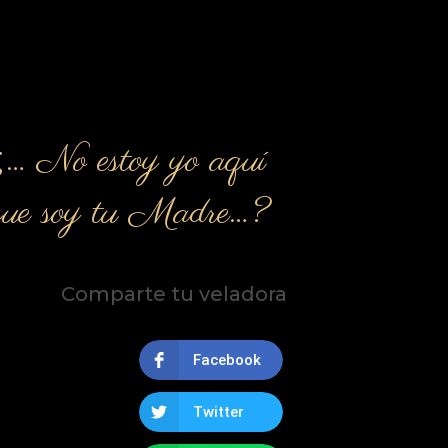
¿… No estoy yo aquí
que soy tu Madre…?
Comparte tu veladora
Facebook
Twitter