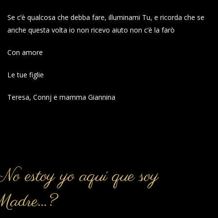
Se c’è qualcosa che debba fare, illuminami Tu, e ricorda che se
anche questa volta io non ricevo aiuto non c’è la farò
Con amore
Le tue figlie
Teresa, Connj e mamma Giannina
o estoy yo aquí que soy
Madre…?