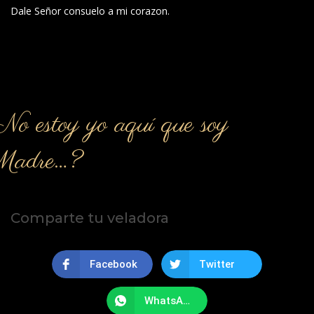
Dale Señor consuelo a mi corazon.
o estoy yo aquí que soy
Madre…?
Comparte tu veladora
Facebook
Twitter
WhatsApp