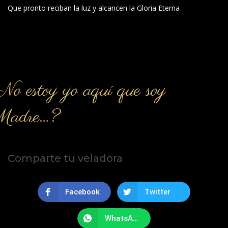
Que pronto reciban la luz y alcancen la Gloria Eterna
o estoy yo aquí que soy
Madre…?
Comparte tu veladora
Facebook
Twitter
WhatsApp