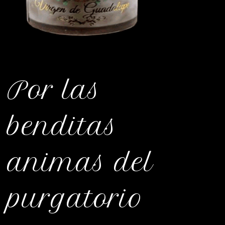
Por las
benditas
animas del
purgatorio