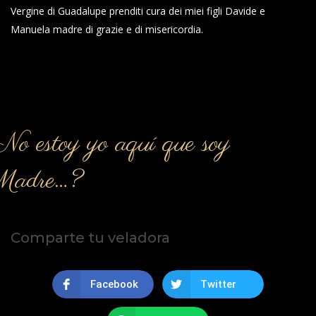
Vergine di Guadalupe prenditi cura dei miei figli Davide e
Manuela madre di grazie e di misericordia.
o estoy yo aquí que soy
Madre…?
Comparte tu veladora
Facebook
Twitter