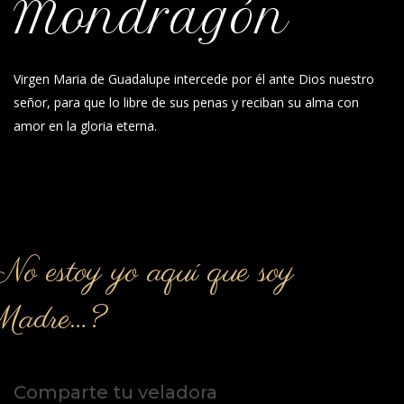
Mondragón
Virgen Maria de Guadalupe intercede por él ante Dios nuestro
señor, para que lo libre de sus penas y reciban su alma con
amor en la gloria eterna.
o estoy yo aquí que soy
Madre…?
Comparte tu veladora