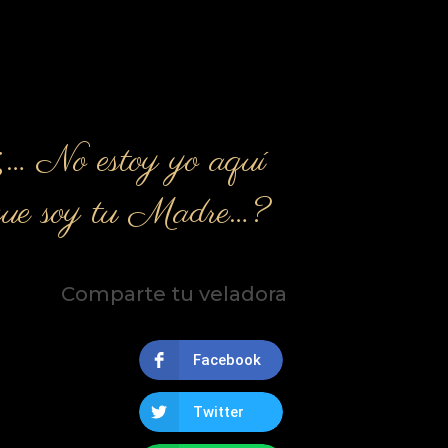
¿… No estoy yo aquí
que soy tu Madre…?
Comparte tu veladora
Facebook
Twitter