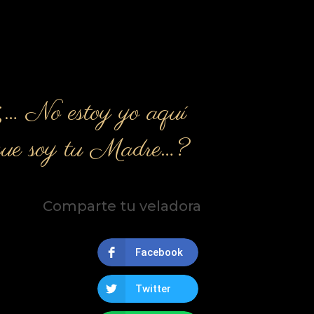
¿… No estoy yo aquí
que soy tu Madre…?
Comparte tu veladora
Facebook
Twitter