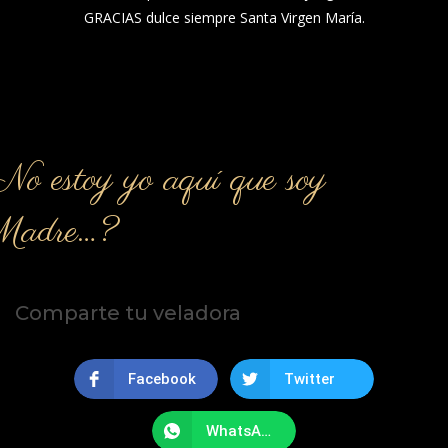
GRACIAS dulce siempre Santa Virgen María.
o estoy yo aquí que soy
Madre…?
Comparte tu veladora
Facebook
Twitter
WhatsApp