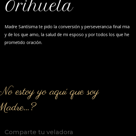
Orihuela
Madre Santísima te pido la conversión y perseverancia final mia
y de los que amo, la salud de mi esposo y por todos los que he
prometido oración.
o estoy yo aquí que soy
Madre…?
Comparte tu veladora