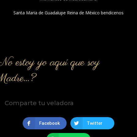
Santa Maria de Guadalupe Reina de México bendicenos
o estoy yo aquí que soy
Madre…?
Comparte tu veladora
Facebook
Twitter