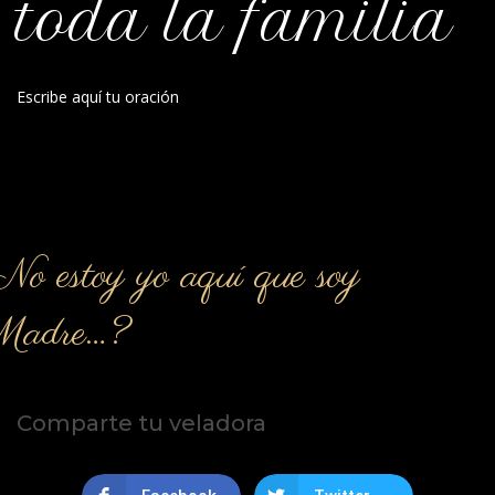
toda la familia
Escribe aquí tu oración
o estoy yo aquí que soy
Madre…?
Comparte tu veladora