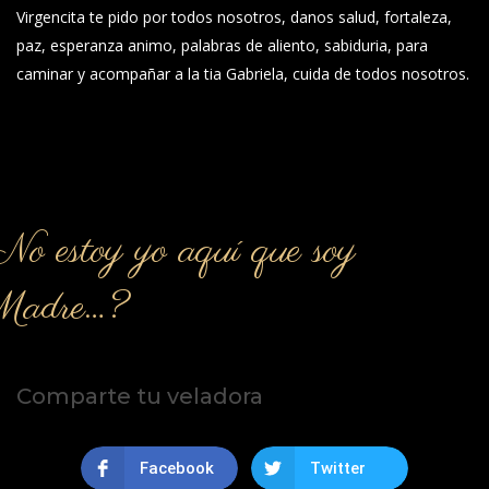
Virgencita te pido por todos nosotros, danos salud, fortaleza,
paz, esperanza animo, palabras de aliento, sabiduria, para
caminar y acompañar a la tia Gabriela, cuida de todos nosotros.
o estoy yo aquí que soy
Madre…?
Comparte tu veladora
Facebook
Twitter