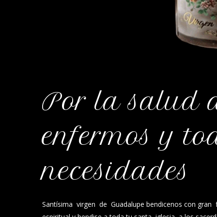
Por la salud 
enfermos y to
necesidades
Santísima virgen de Guadalupe bendicenos con gran f
espiritual y bendise a toda tu santa iglesia, a los sace