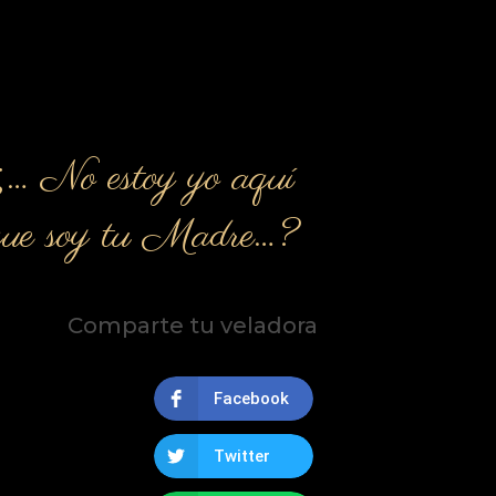
¿… No estoy yo aquí
que soy tu Madre…?
Comparte tu veladora
Facebook
Twitter