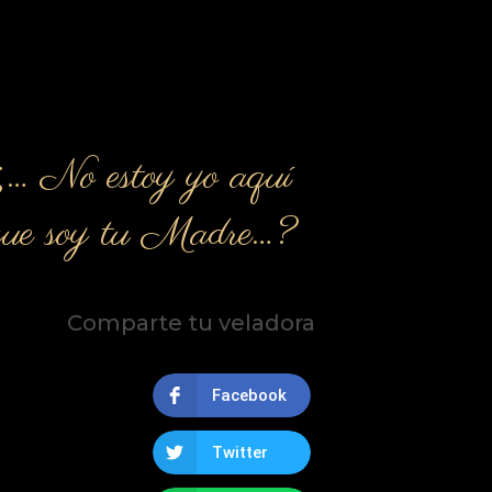
¿… No estoy yo aquí
que soy tu Madre…?
Comparte tu veladora
Facebook
Twitter